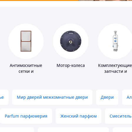
Антимоскитные
Мотор-колеса
Комплектующие
сетки и
запчасти и
комплектующие
расходные
к ним
материалы для
сантехники
ье
Мир дверей межкомнатные двери
Двери
Ал
Parfum парфюмерия
Женский парфюм
Смеситель