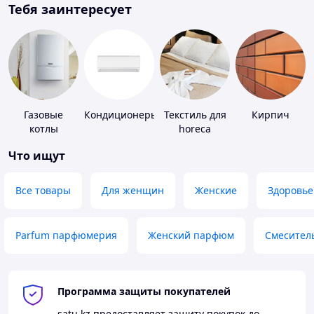
Тебя заинтересует
Газовые
Кондиционеры
Текстиль для
Кирпич
котлы
horeca
Что ищут
Все товары
Для женщин
Женские
Здоровье
Parfum парфюмерия
Женский парфюм
Смесител
Программа защиты покупателей
satu.kz
предоставляет защиту покупок до