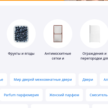
Фрукты и ягоды
Антимоскитные
Ограждения и
сетки и
перегородки дл
комплектующие
ванной, душа,
к ним
туалета
ье
Мир дверей межкомнатные двери
Двери
Ал
Parfum парфюмерия
Женский парфюм
Смеситель