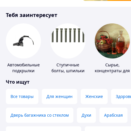
Товары для детей
Тебя заинтересует
Инструмент
Автомобильные
Ступичные
Сырье,
подкрылки
болты, шпильки
концентраты для
и гайки
алкогольной
Что ищут
продукции
Все товары
Для женщин
Женские
Здоров
Дверь багажника со стеклом
Духи
Арабская