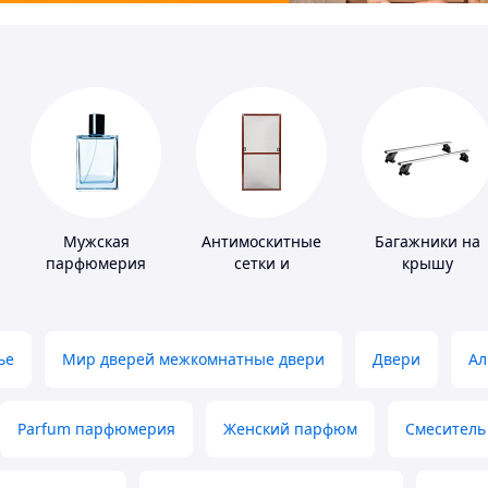
Мужская
Антимоскитные
Багажники на
парфюмерия
сетки и
крышу
комплектующие
к ним
ье
Мир дверей межкомнатные двери
Двери
Ал
Parfum парфюмерия
Женский парфюм
Смеситель